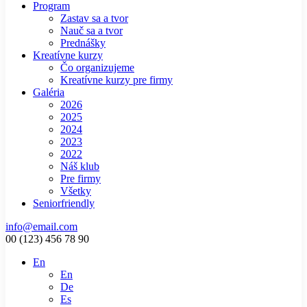
Program
Zastav sa a tvor
Nauč sa a tvor
Prednášky
Kreatívne kurzy
Čo organizujeme
Kreatívne kurzy pre firmy
Galéria
2026
2025
2024
2023
2022
Náš klub
Pre firmy
Všetky
Seniorfriendly
info@email.com
00 (123) 456 78 90
En
En
De
Es