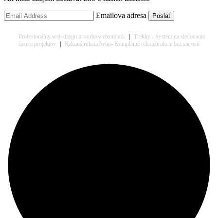
Emailova adresa
Profesionálny web dizajn a tvorba webstránok
|
Trekky - Systém na sledovanie
času a projektov
|
Rekonštrukcia bytu - Kompletné rekonštrukcie bez starostí