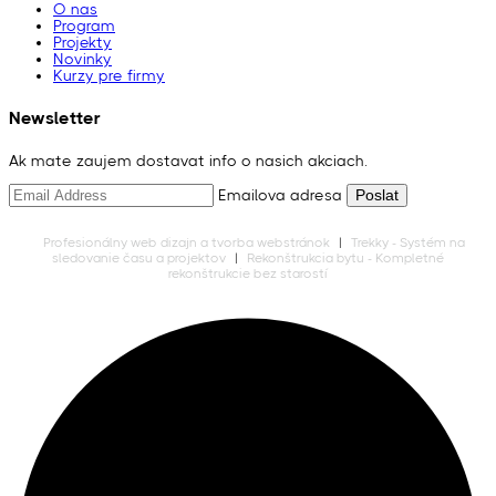
O nas
Program
Projekty
Novinky
Kurzy pre firmy
Newsletter
Ak mate zaujem dostavat info o nasich akciach.
Emailova adresa
Profesionálny web dizajn a tvorba webstránok
|
Trekky - Systém na
sledovanie času a projektov
|
Rekonštrukcia bytu - Kompletné
rekonštrukcie bez starostí