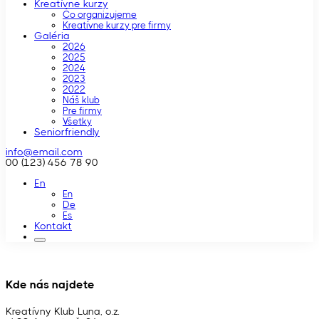
Kreatívne kurzy
Čo organizujeme
Kreatívne kurzy pre firmy
Galéria
2026
2025
2024
2023
2022
Náš klub
Pre firmy
Všetky
Seniorfriendly
info@email.com
00 (123) 456 78 90
En
En
De
Es
Kontakt
Kde nás najdete
Kreatívny Klub Luna, o.z.