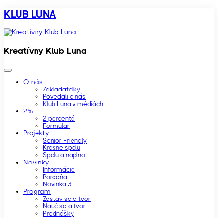
KLUB LUNA
Kreatívny Klub Luna
O nás
Zakladatelky
Povedali o nás
Klub Luna v médiách
2%
2 percentá
Formular
Projekty
Senior Friendly
Krásne spolu
Spolu a naplno
Novinky
Informácie
Poradňa
Novinka 3
Program
Zastav sa a tvor
Nauč sa a tvor
Prednášky