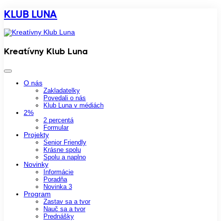
KLUB LUNA
Kreatívny Klub Luna
O nás
Zakladatelky
Povedali o nás
Klub Luna v médiách
2%
2 percentá
Formular
Projekty
Senior Friendly
Krásne spolu
Spolu a naplno
Novinky
Informácie
Poradňa
Novinka 3
Program
Zastav sa a tvor
Nauč sa a tvor
Prednášky