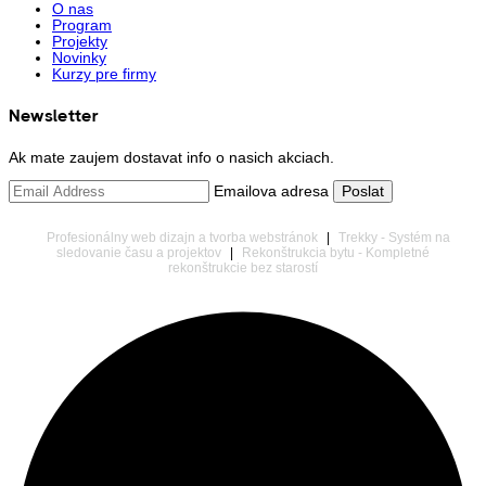
O nas
Program
Projekty
Novinky
Kurzy pre firmy
Newsletter
Ak mate zaujem dostavat info o nasich akciach.
Emailova adresa
Profesionálny web dizajn a tvorba webstránok
|
Trekky - Systém na
sledovanie času a projektov
|
Rekonštrukcia bytu - Kompletné
rekonštrukcie bez starostí