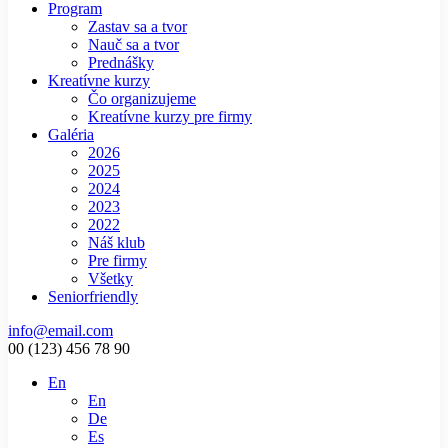
Program
Zastav sa a tvor
Nauč sa a tvor
Prednášky
Kreatívne kurzy
Čo organizujeme
Kreatívne kurzy pre firmy
Galéria
2026
2025
2024
2023
2022
Náš klub
Pre firmy
Všetky
Seniorfriendly
info@email.com
00 (123) 456 78 90
En
En
De
Es