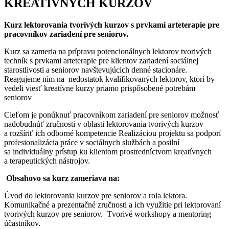
KREATÍVNYCH KURZOV
Kurz lektorovania tvorivých kurzov s prvkami arteterapie pre
pracovníkov zariadení pre seniorov.
Kurz sa zameria na prípravu potencionálnych lektorov tvorivých
techník s prvkami arteterapie pre klientov zariadení sociálnej
starostlivosti a seniorov navštevujúcich denné stacionáre.
Reagujeme ním na nedostatok kvalifikovaných lektorov, ktorí by
vedeli viesť kreatívne kurzy priamo prispôsobené potrebám
seniorov
Cieľom je ponúknuť pracovníkom zariadení pre seniorov možnosť
nadobudnúť zručnosti v oblasti lektorovania tvorivých kurzov
a rozšíriť ich odborné kompetencie Realizáciou projektu sa podporí
profesionalizácia práce v sociálnych službách a posilní
sa individuálny prístup ku klientom prostredníctvom kreatívnych
a terapeutických nástrojov.
Obsahovo sa kurz zameriava na:
Úvod do lektorovania kurzov pre seniorov a rola lektora.
Komunikačné a prezentačné zručnosti a ich využitie pri lektorovaní
tvorivých kurzov pre seniorov. Tvorivé workshopy a mentoring
účastníkov.