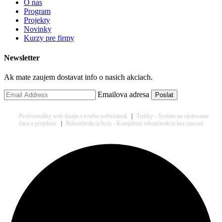
O nas
Program
Projekty
Novinky
Kurzy pre firmy
Newsletter
Ak mate zaujem dostavat info o nasich akciach.
Emailova adresa
Profesionálny web dizajn a tvorba webstránok
|
Trekky - Systém na sledovanie
času a projektov
|
Rekonštrukcia bytu - Kompletné rekonštrukcie bez starostí