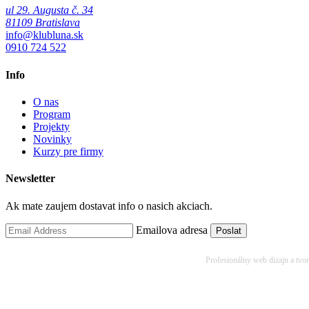
ul 29. Augusta č. 34
81109 Bratislava
info@klubluna.sk
0910 724 522
Info
O nas
Program
Projekty
Novinky
Kurzy pre firmy
Newsletter
Ak mate zaujem dostavat info o nasich akciach.
Emailova adresa
Profesionálny web dizajn a tvo