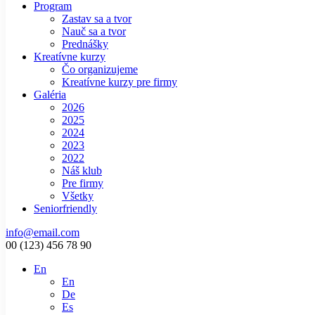
Program
Zastav sa a tvor
Nauč sa a tvor
Prednášky
Kreatívne kurzy
Čo organizujeme
Kreatívne kurzy pre firmy
Galéria
2026
2025
2024
2023
2022
Náš klub
Pre firmy
Všetky
Seniorfriendly
info@email.com
00 (123) 456 78 90
En
En
De
Es