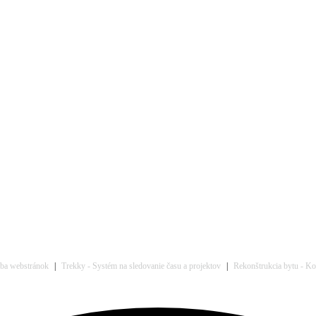
rba webstránok
|
Trekky - Systém na sledovanie času a projektov
|
Rekonštrukcia bytu - Kom